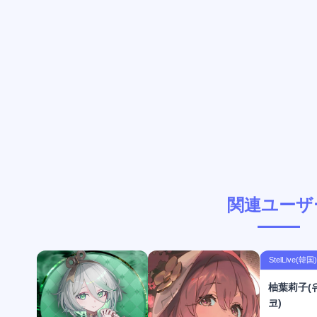
関連ユーザ
StelLive(韓国)
柚葉莉子(
코)