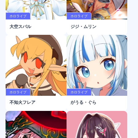
ホロライブ
ホロライブ
大空スバル
ジジ・ムリン
ホロライブ
ホロライブ
不知火フレア
がうる・ぐら