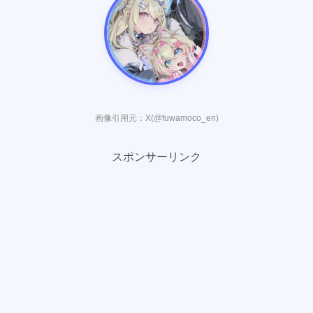
画像引用元：X(@fuwamoco_en)
スポンサーリンク