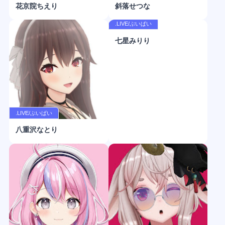
花京院ちえり
斜落せつな
.LIVE/ぶいぱい
七星みりり
.LIVE/ぶいぱい
八重沢なとり