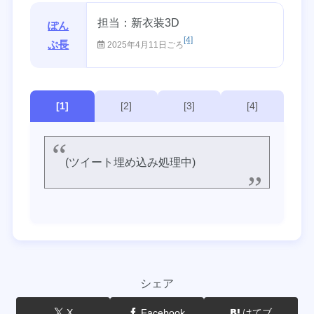
担当：新衣装3D
ぽん
[4]
ぷ長
2025年4月11日ごろ
[1]
[2]
[3]
[4]
(ツイート埋め込み処理中)
シェア
X
Facebook
はてブ