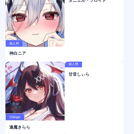
ダニエル・フロイド
個人勢
神白ニア
個人勢
甘音しぃら
VSinger
逢魔きらら