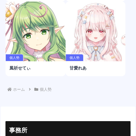
個人勢
個人勢
風祈せてぃ
甘愛れあ
ホーム
個人勢
事務所