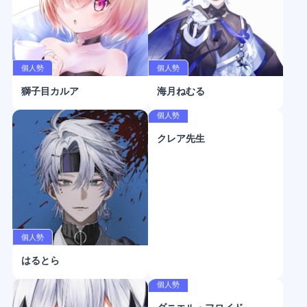
個人勢
個人勢
獅子目カルア
海月ねむる
個人勢
クレア先生
個人勢
はるとら
個人勢