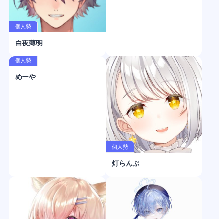
個人勢
白夜薄明
個人勢
めーや
個人勢
灯らんぷ