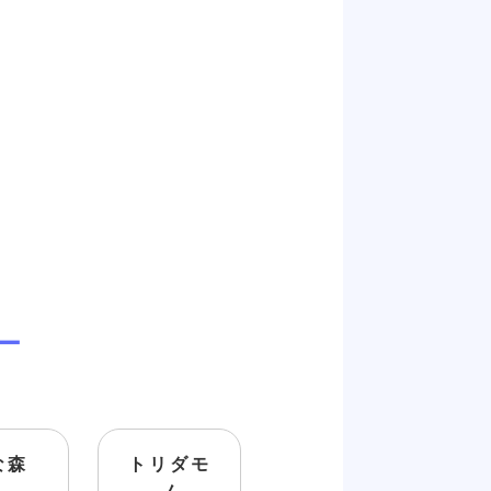
ー
な森
トリダモ