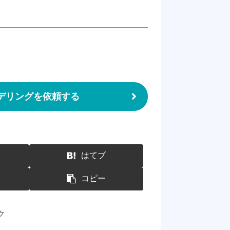
／
モデリングを依頼する
はてブ
コピー
ク