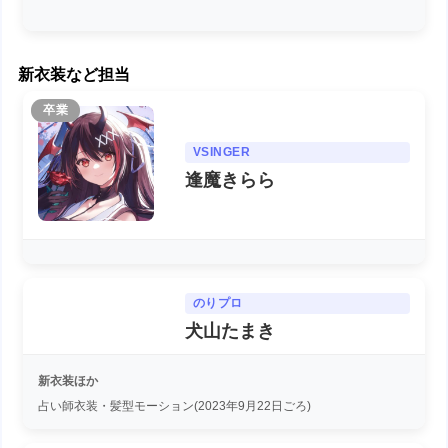
新衣装など担当
卒業
VSINGER
逢魔きらら
のりプロ
犬山たまき
新衣装ほか
占い師衣装・髪型モーション(2023年9月22日ごろ)