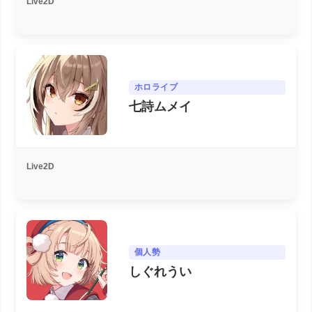
Live2D
ホロライブ
七詩ムメイ
Live2D
個人勢
しぐれうい