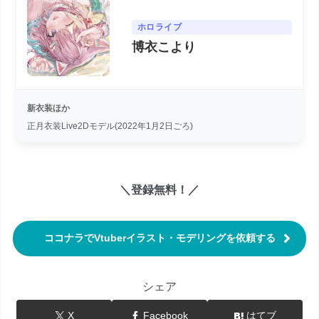
ホロライブ
博衣こより
新衣装ほか
正月衣装Live2Dモデル(2022年1月2日ごろ)
＼登録無料！／
ココナラでVtuberイラスト・モデリングを依頼する
シェア
X
Facebook
はてブ