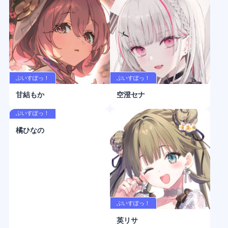
ぶいすぽっ！
ぶいすぽっ！
甘結もか
空澄セナ
ぶいすぽっ！
橘ひなの
ぶいすぽっ！
英リサ