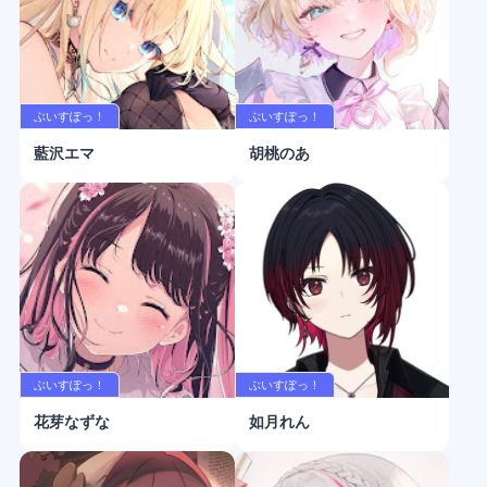
ぶいすぽっ！
ぶいすぽっ！
藍沢エマ
胡桃のあ
ぶいすぽっ！
ぶいすぽっ！
花芽なずな
如月れん