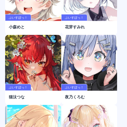
ぶいすぽっ！
ぶいすぽっ！
小森めと
花芽すみれ
ぶいすぽっ！
ぶいすぽっ！
猫汰つな
夜乃くろむ