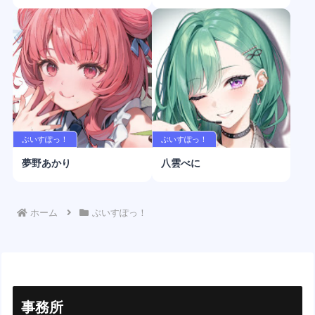
ぶいすぽっ！
ぶいすぽっ！
夢野あかり
八雲べに
ホーム
ぶいすぽっ！
事務所