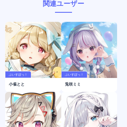
関連ユーザー
ぶいすぽっ！
ぶいすぽっ！
小雀とと
兎咲ミミ