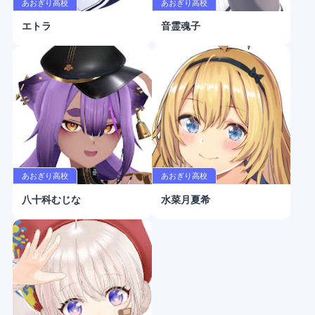
あおぎり高校
あおぎり高校
エトラ
音霊魂子
あおぎり高校
あおぎり高校
八十科むじな
水菜月夏希