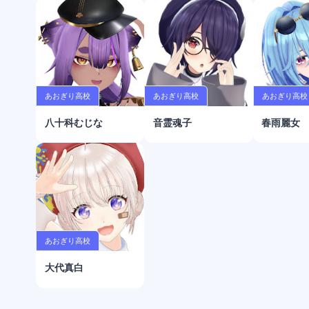
あおぎり高校
あおぎり高校
あおぎり高校
八十科むじな
音霊魂子
春雨麗女
あおぎり高校
大代真白